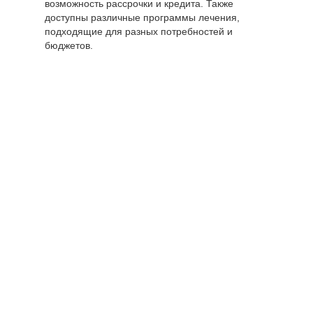
возможность рассрочки и кредита. Также
доступны различные программы лечения,
подходящие для разных потребностей и
бюджетов.
Цены по
Стоимость,
направлению
руб
"Реабилитация"
Реабилитационный
от 2000 руб.
центр (в сутки)
Реабилитация «Day
от 35000 руб./мес
Top»
Реабилитация 12
от 40000 руб./мес
шагов