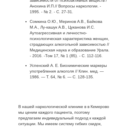
зависимости от психоактивных веществ /
Анохина И.П.// Вопросы наркологии. -
1995. - № 2. - С. 27-31.
Сомкина О.Ю., Меринов А.В., Байкова
М.А., Лу-кашук А.В., Цуканова И.С.
Аутоагрессивная и личностно-
психологическая характеристика женщин,
страдающих алкогольной зависимостью //
Медицинская наука и образование Урала.
- 2016. -Том 17, № 1 (85). - С. 112-116.
Успенский А. Е. Биохимические маркеры
употребления алкоголя // Клин. мед. —
1986. — Т. 64, № 6. — С. 128-135.
В нашей наркологической клинике в в Кемерово
мы ценим каждого пациента, поэтому
предлагаем индивидуальный подход к каждой
ситуации. Мы имеем систему гибких скидок,