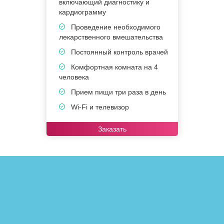
включающий диагностику и
в
кардиограмму
к
Проведение необходимого
лекарственного вмешательства
в
Постоянный контроль врачей
Комфортная комната на 4
человека
ч
Прием пищи три раза в день
Wi-Fi и телевизор
Заказать