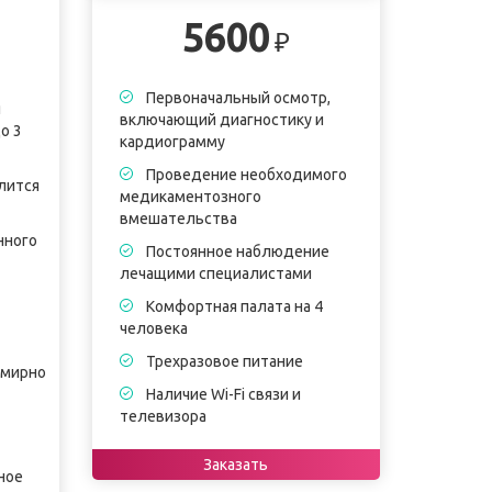
5600
₽
Первоначальный осмотр,
я
включающий диагностику и
о 3
кардиограмму
Проведение необходимого
лится
медикаментозного
вмешательства
нного
Постоянное наблюдение
лечащими специалистами
Комфортная палата на 4
человека
Трехразовое питание
емирно
Наличие Wi-Fi связи и
телевизора
Заказать
ное