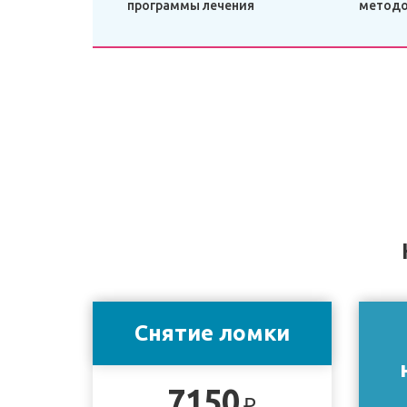
программы лечения
метод
Снятие ломки
7150
₽