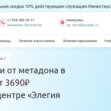
ьная скидка 10% действующим служащим Министерс
+7 958 580-59-37
Кемерово,
анонимно, бесплатно
пр. Октябрьский, 21
помощь
Лечение алкоголизма
Лечение наркомании
Реа
на
и от метадона в
т 3690₽
центре «Элегия