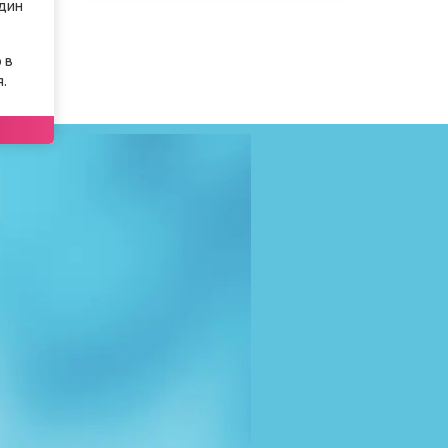
один
 в
.