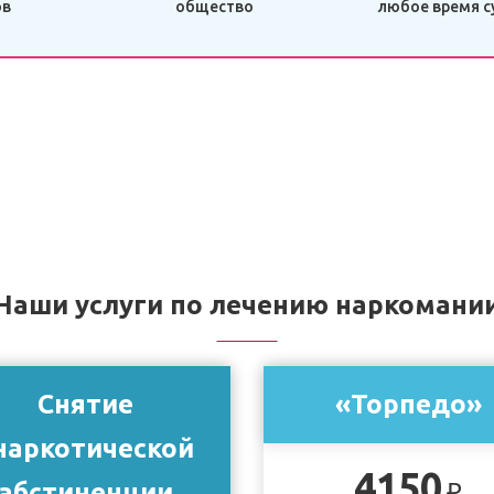
ов
общество
любое время с
Наши услуги по лечению наркомани
Снятие
«Торпедо»
наркотической
4150
абстиненции
₽