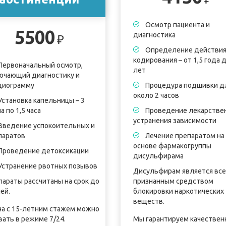
Осмотр пациента и
5500
диагностика
₽
Определение действи
кодирования – от 1,5 года д
Первоначальный осмотр,
лет
ючающий диагностику и
диограмму
Процедура подшивки д
около 2 часов
Установка капельницы – 3
а по 1,5 часа
Проведение лекарстве
устранения зависимости
Введение успокоительных и
паратов
Лечение препаратом на
основе фармакогруппы
Проведение детоксикации
дисульфирама
Устранение рвотных позывов
Дисульфирам является вс
параты рассчитаны на срок до
признанным средством
ей.
блокировки наркотических
веществ.
ча с 15-летним стажем можно
вать в режиме 7/24.
Мы гарантируем качествен