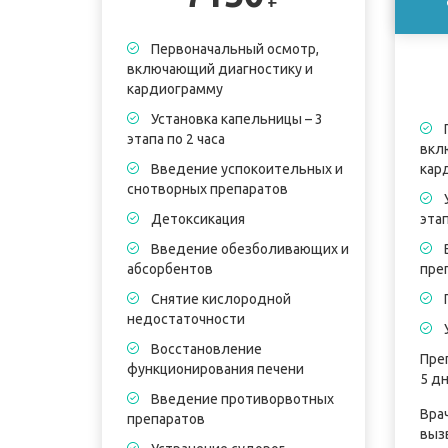
Первоначальный осмотр,
включающий диагностику и
кардиограмму
Установка капельницы – 3
этапа по 2 часа
вкл
Введение успокоительных и
кар
снотворных препаратов
Детоксикация
этап
Введение обезболивающих и
абсорбентов
пре
Снятие кислородной
недостаточности
Восстановление
Пре
функционирования печени
5 дн
Введение противорвотных
Вра
препаратов
выз