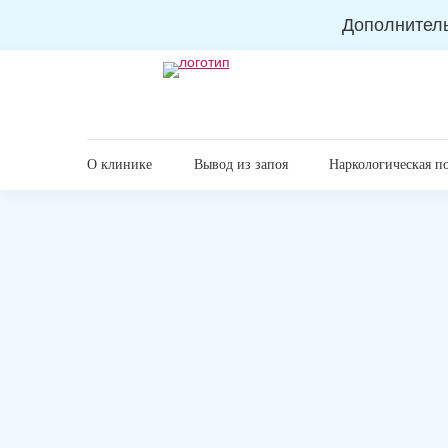
Дополнител
О клинике
Вывод из запоя
Наркологическая п
Главная
Лечение наркомании
Лечение от кодеин