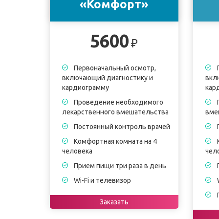
«Комфорт»
5600
₽
Первоначальный осмотр,
включающий диагностику и
вкл
кардиограмму
кар
Проведение необходимого
лекарственного вмешательства
вме
Постоянный контроль врачей
Комфортная комната на 4
человека
чел
Прием пищи три раза в день
Wi-Fi и телевизор
Заказать