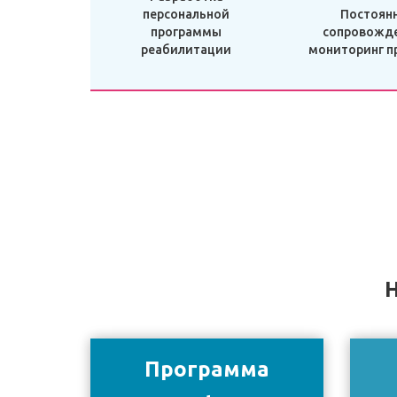
персональной
Постоян
программы
сопровожде
реабилитации
мониторинг п
Н
Программа