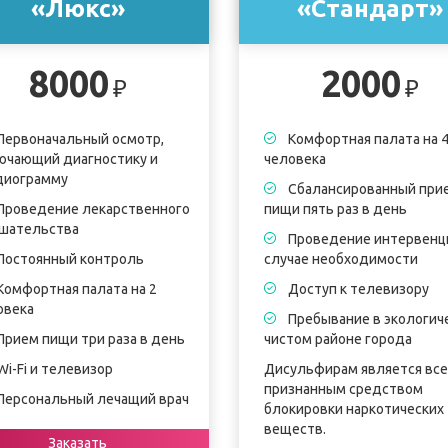
«Люкс»
«Стандарт»
8000
2000
₽
₽
Первоначальный осмотр,
Комфортная палата на 
ючающий диагностику и
человека
диограмму
Сбалансированный при
Проведение лекарственного
пищи пять раз в день
шательства
Проведение интервенци
Постоянный контроль
случае необходимости
Комфортная палата на 2
Доступ к телевизору
овека
Пребывание в экологич
Прием пищи три раза в день
чистом районе города
Wi-Fi и телевизор
Дисульфирам является вс
признанным средством
Персональный лечащий врач
блокировки наркотических
веществ.
Заказать