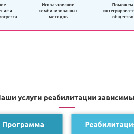
ное
Использование
Поможем
ние и
комбинированных
интегрировать
рогресса
методов
общество
аши услуги реабилитации зависим
Программа
Реабилитаци