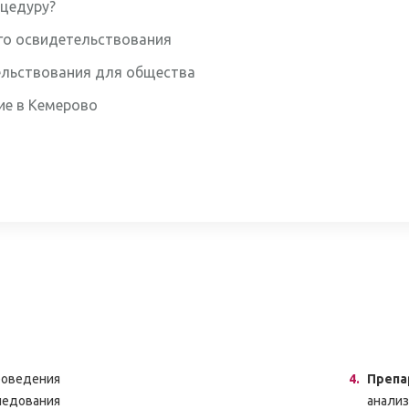
оцедуру?
го освидетельствования
ельствования для общества
ие в Кемерово
едения
Препа
дования
анализ