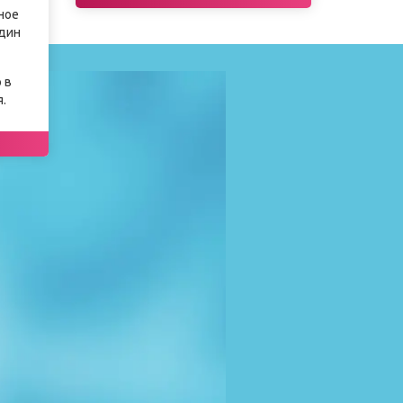
ное
один
 в
.