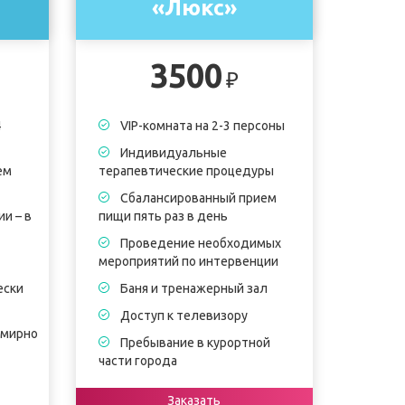
«Люкс»
3500
₽
4
VIP-комната на 2-3 персоны
Индивидуальные
ем
терапевтические процедуры
Сбалансированный прием
и – в
пищи пять раз в день
Проведение необходимых
мероприятий по интервенции
ески
Баня и тренажерный зал
Доступ к телевизору
емирно
Пребывание в курортной
части города
Заказать